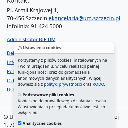
Kontakt
Pl. Armii Krajowej 1,
70-456 Szczecin
ekancelaria@um.szczecin.pl
infolinia: 91 424 5000
Administrator BIP UM
Ustawienia cookies
Deklaracja dostępności
Korzystamy z plików cookies, instalowanych na
Informacja o urzędzie w ETR
Twoim urządzeniu, w celu realizacji pełnej
Polityka prywatności
funkcjonalności oraz do gromadzenia
anonimowych danych analitycznych. Więcej
Ochrona danych osobowych
dowiesz się z
polityki prywatności
oraz
RODO
.
Ustawienia cookies
Podstawowe pliki cookies
Konieczne do prawidłowego działania serwisu.
W ustawieniach przeglądarki możliwe jest ich
wyłączenie.
© Urząd Miasta Szczecin. Plac Armii Krajowej
Analityczne cookies
1, 70-456 Szczecin