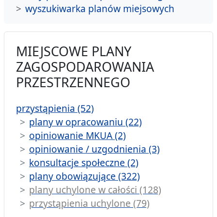
wyszukiwarka planów miejsowych
MIEJSCOWE PLANY
ZAGOSPODAROWANIA
PRZESTRZENNEGO
przystąpienia (52)
plany w opracowaniu (22)
opiniowanie MKUA (2)
opiniowanie / uzgodnienia (3)
konsultacje społeczne (2)
plany obowiązujące (322)
plany uchylone w całości (128)
przystąpienia uchylone (79)