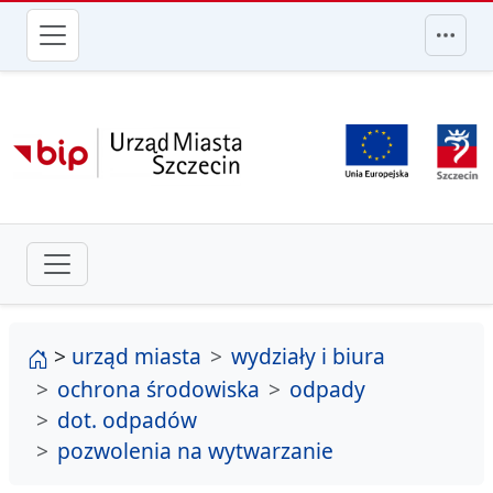
przejdź do głównego menu
strona główna
>
urząd miasta
wydziały i biura
ochrona środowiska
odpady
dot. odpadów
pozwolenia na wytwarzanie