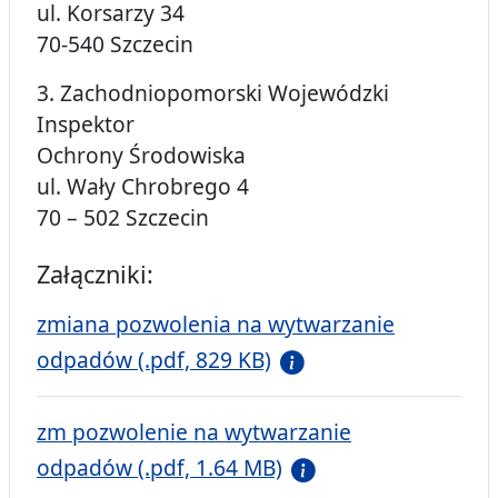
ul. Korsarzy 34
70-540 Szczecin
3. Zachodniopomorski Wojewódzki
Inspektor
Ochrony Środowiska
ul. Wały Chrobrego 4
70 – 502 Szczecin
Załączniki:
zmiana pozwolenia na wytwarzanie
odpadów (.pdf, 829 KB)
zm pozwolenie na wytwarzanie
odpadów (.pdf, 1.64 MB)