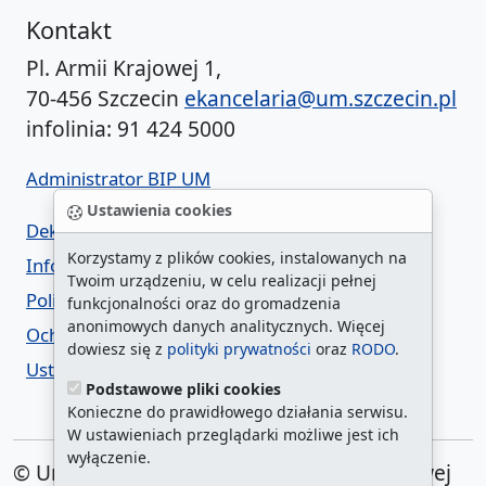
Kontakt
Pl. Armii Krajowej 1,
70-456 Szczecin
ekancelaria@um.szczecin.pl
infolinia: 91 424 5000
Administrator BIP UM
Ustawienia cookies
Deklaracja dostępności
Korzystamy z plików cookies, instalowanych na
Informacja o urzędzie w ETR
Twoim urządzeniu, w celu realizacji pełnej
Polityka prywatności
funkcjonalności oraz do gromadzenia
anonimowych danych analitycznych. Więcej
Ochrona danych osobowych
dowiesz się z
polityki prywatności
oraz
RODO
.
Ustawienia cookies
Podstawowe pliki cookies
Konieczne do prawidłowego działania serwisu.
W ustawieniach przeglądarki możliwe jest ich
wyłączenie.
© Urząd Miasta Szczecin. Plac Armii Krajowej