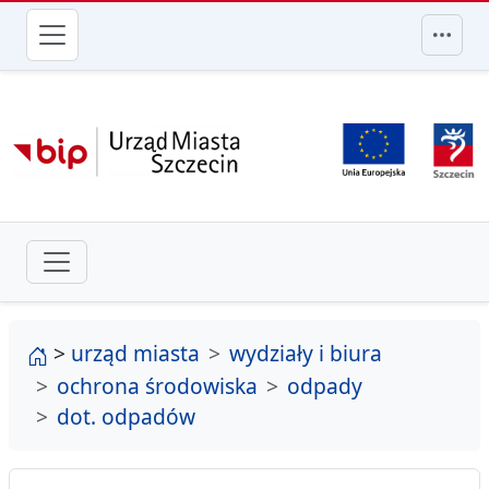
przejdź do głównego menu
strona główna
>
urząd miasta
wydziały i biura
ochrona środowiska
odpady
dot. odpadów