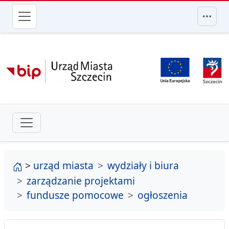
przejdź do głównego menu
strona główna
>
urząd miasta
wydziały i biura
zarządzanie projektami
fundusze pomocowe
ogłoszenia