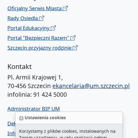
Oficjalny Serwis Miasta
Rady Osiedla
Portal Edukacyjny
Portal "Bezpieczni Razem"
Szczecin przyjazny rodzinie
Kontakt
Pl. Armii Krajowej 1,
70-456 Szczecin
ekancelaria@um.szczecin.pl
infolinia: 91 424 5000
Administrator BIP UM
Ustawienia cookies
Deklaracja dostępności
Korzystamy z plików cookies, instalowanych na
Informacja o urzędzie w ETR
Twoim urządzeniu, w celu realizacji pełnej