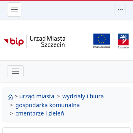
przejdź do głównego menu
strona główna
>
urząd miasta
wydziały i biura
gospodarka komunalna
cmentarze i zieleń