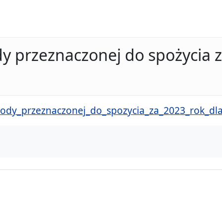
y przeznaczonej do spożycia z
wody_przeznaczonej_do_spozycia_za_2023_rok_dla