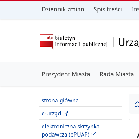
przejdź do głównego menu
przejdź do treśc
Dziennik zmian
Spis treści
In
Prezydent Miasta
Rada Miasta
strona główna
e-urząd
elektroniczna skrzynka
podawcza (ePUAP)