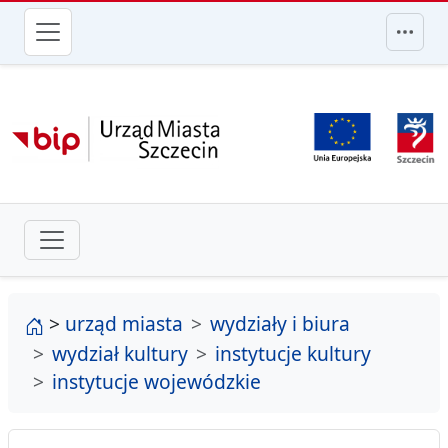
przejdź do głównego menu
strona główna
>
urząd miasta
wydziały i biura
wydział kultury
instytucje kultury
instytucje wojewódzkie