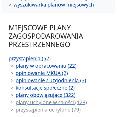
wyszukiwarka planów miejsowych
MIEJSCOWE PLANY
ZAGOSPODAROWANIA
PRZESTRZENNEGO
przystąpienia (52)
plany w opracowaniu (22)
opiniowanie MKUA (2)
opiniowanie / uzgodnienia (3)
konsultacje społeczne (2)
plany obowiązujące (322)
plany uchylone w całości (128)
przystąpienia uchylone (79)