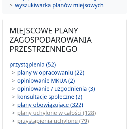
wyszukiwarka planów miejsowych
MIEJSCOWE PLANY
ZAGOSPODAROWANIA
PRZESTRZENNEGO
przystąpienia (52)
plany w opracowaniu (22)
opiniowanie MKUA (2)
opiniowanie / uzgodnienia (3)
konsultacje społeczne (2)
plany obowiązujące (322)
plany uchylone w całości (128)
przystąpienia uchylone (79)