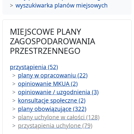
wyszukiwarka planów miejsowych
MIEJSCOWE PLANY
ZAGOSPODAROWANIA
PRZESTRZENNEGO
przystąpienia (52)
plany w opracowaniu (22)
opiniowanie MKUA (2)
opiniowanie / uzgodnienia (3)
konsultacje społeczne (2)
plany obowiązujące (322)
plany uchylone w całości (128)
przystąpienia uchylone (79)