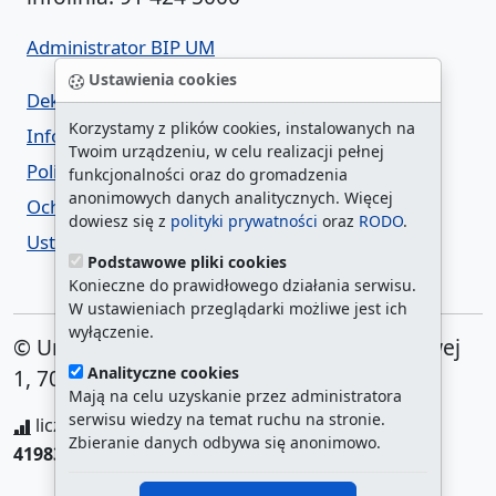
Administrator BIP UM
Ustawienia cookies
Deklaracja dostępności
Korzystamy z plików cookies, instalowanych na
Informacja o urzędzie w ETR
Twoim urządzeniu, w celu realizacji pełnej
Polityka prywatności
funkcjonalności oraz do gromadzenia
anonimowych danych analitycznych. Więcej
Ochrona danych osobowych
dowiesz się z
polityki prywatności
oraz
RODO
.
Ustawienia cookies
Podstawowe pliki cookies
Konieczne do prawidłowego działania serwisu.
W ustawieniach przeglądarki możliwe jest ich
wyłączenie.
© Urząd Miasta Szczecin. Plac Armii Krajowej
Analityczne cookies
1, 70-456 Szczecin
Mają na celu uzyskanie przez administratora
serwisu wiedzy na temat ruchu na stronie.
liczba wyświetleń:
208280897
/ aktualna strona:
Zbieranie danych odbywa się anonimowo.
419838
/
najczęściej odwiedzane strony