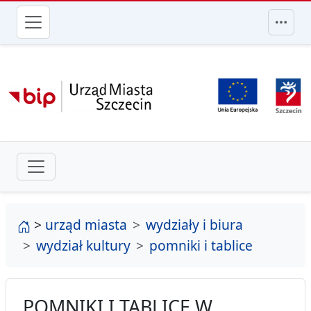
przejdź do głównego menu
strona główna
>
urząd miasta
wydziały i biura
wydział kultury
pomniki i tablice
POMNIKI I TABLICE W