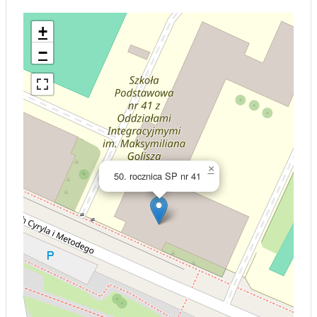
+
−
×
50. rocznica SP nr 41