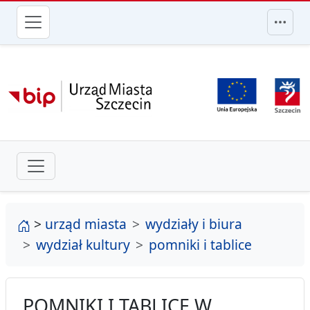
przejdź do głównego menu
strona główna
>
urząd miasta
wydziały i biura
wydział kultury
pomniki i tablice
POMNIKI I TABLICE W