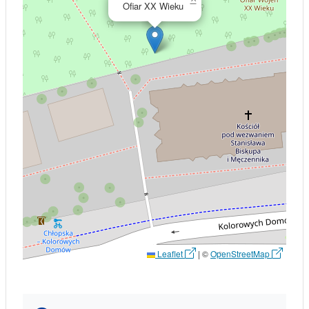
Ofiar XX Wieku
Leaflet
|
©
OpenStreetMap