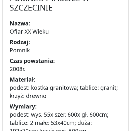
SZCZECINIE
Nazwa:
Ofiar XX Wieku
Rodzaj:
Pomnik
Czas powstania:
2008r.
Materiał:
podest: kostka granitowa; tablice: granit;
krzyż: drewno
Wymiary:
podest: wys. 55x szer. 600x gł. 600cm;
tablice: 2 małe: 53x40cm; duża:
192x70cm; krzyż: wys. 600cm