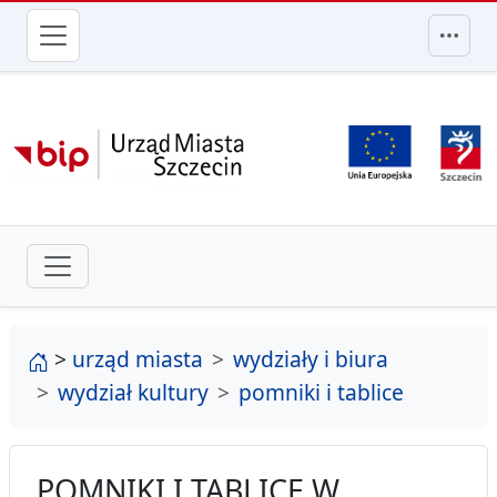
przejdź do głównego menu
strona główna
>
urząd miasta
wydziały i biura
wydział kultury
pomniki i tablice
POMNIKI I TABLICE W