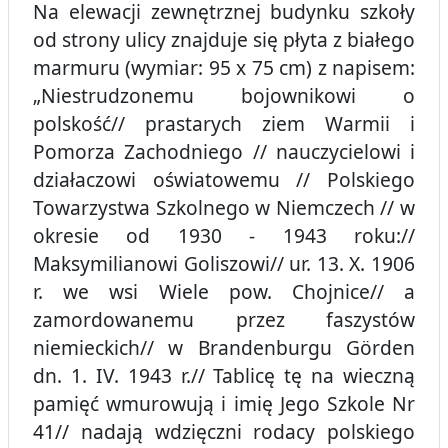
Na elewacji zewnętrznej budynku szkoły
od strony ulicy znajduje się płyta z białego
marmuru (wymiar: 95 x 75 cm) z napisem:
„Niestrudzonemu bojownikowi o
polskość// prastarych ziem Warmii i
Pomorza Zachodniego // nauczycielowi i
działaczowi oświatowemu // Polskiego
Towarzystwa Szkolnego w Niemczech // w
okresie od 1930 - 1943 roku://
Maksymilianowi Goliszowi// ur. 13. X. 1906
r. we wsi Wiele pow. Chojnice// a
zamordowanemu przez faszystów
niemieckich// w Brandenburgu Görden
dn. 1. IV. 1943 r.// Tablicę tę na wieczną
pamięć wmurowują i imię Jego Szkole Nr
41// nadają wdzięczni rodacy polskiego