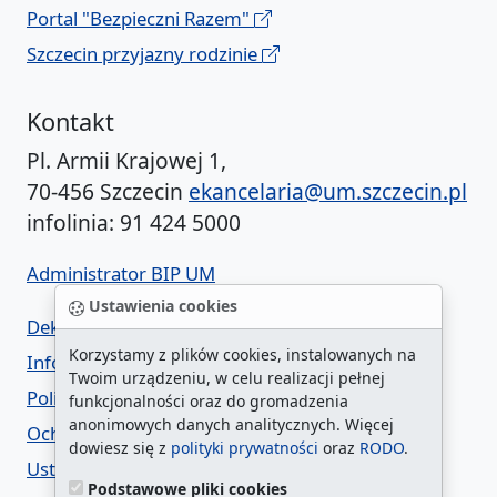
Portal "Bezpieczni Razem"
Szczecin przyjazny rodzinie
Kontakt
Pl. Armii Krajowej 1,
70-456 Szczecin
ekancelaria@um.szczecin.pl
infolinia: 91 424 5000
Administrator BIP UM
Ustawienia cookies
Deklaracja dostępności
Korzystamy z plików cookies, instalowanych na
Informacja o urzędzie w ETR
Twoim urządzeniu, w celu realizacji pełnej
Polityka prywatności
funkcjonalności oraz do gromadzenia
anonimowych danych analitycznych. Więcej
Ochrona danych osobowych
dowiesz się z
polityki prywatności
oraz
RODO
.
Ustawienia cookies
Podstawowe pliki cookies