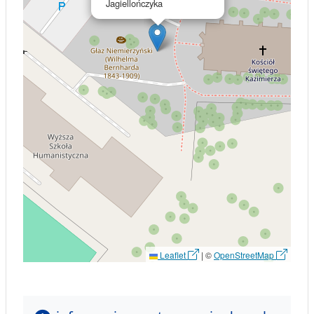
Jagiellończyka
Leaflet
|
©
OpenStreetMap