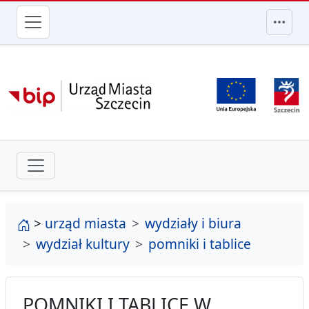
przejdź do głównego menu
strona główna
>
urząd miasta
wydziały i biura
wydział kultury
pomniki i tablice
POMNIKI I TABLICE W