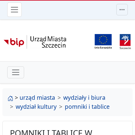
przejdź do głównego menu
strona główna
>
urząd miasta
wydziały i biura
wydział kultury
pomniki i tablice
POMNIKI I TABLICE W