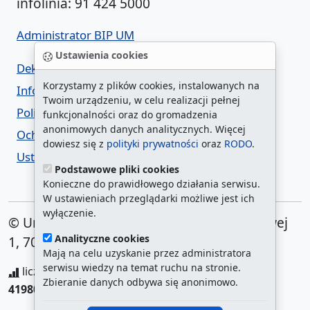
infolinia: 91 424 5000
Administrator BIP UM
Ustawienia cookies
Deklaracja dostępności
Korzystamy z plików cookies, instalowanych na
Informacja o urzędzie w ETR
Twoim urządzeniu, w celu realizacji pełnej
Polityka prywatności
funkcjonalności oraz do gromadzenia
anonimowych danych analitycznych. Więcej
Ochrona danych osobowych
dowiesz się z
polityki prywatności
oraz
RODO
.
Ustawienia cookies
Podstawowe pliki cookies
Konieczne do prawidłowego działania serwisu.
W ustawieniach przeglądarki możliwe jest ich
wyłączenie.
© Urząd Miasta Szczecin. Plac Armii Krajowej
Analityczne cookies
1, 70-456 Szczecin
Mają na celu uzyskanie przez administratora
serwisu wiedzy na temat ruchu na stronie.
liczba wyświetleń:
208262208
/ aktualna strona:
Zbieranie danych odbywa się anonimowo.
419800
/
najczęściej odwiedzane strony