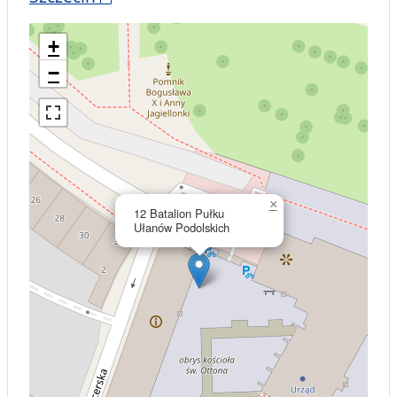
+
−
×
12 Batalion Pułku
Ułanów Podolskich