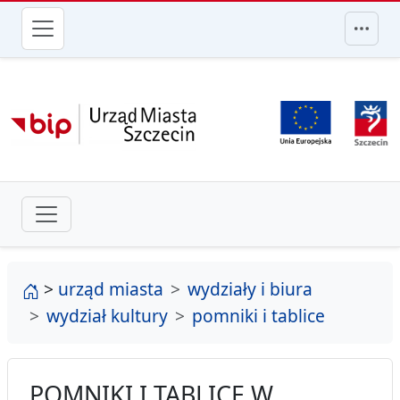
przejdź do głównego menu
strona główna
>
urząd miasta
wydziały i biura
wydział kultury
pomniki i tablice
POMNIKI I TABLICE W