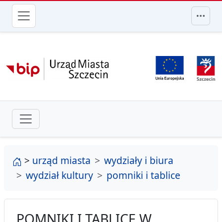
przejdź do głównego menu
strona główna
>
urząd miasta
wydziały i biura
wydział kultury
pomniki i tablice
POMNIKI I TABLICE W