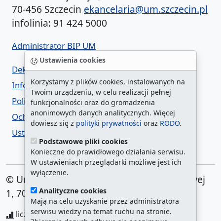
70-456 Szczecin
ekancelaria@um.szczecin.pl
infolinia: 91 424 5000
Administrator BIP UM
Ustawienia cookies
Deklaracja dostępności
Korzystamy z plików cookies, instalowanych na
Informacja o urzędzie w ETR
Twoim urządzeniu, w celu realizacji pełnej
Polityka prywatności
funkcjonalności oraz do gromadzenia
anonimowych danych analitycznych. Więcej
Ochrona danych osobowych
dowiesz się z
polityki prywatności
oraz
RODO
.
Ustawienia cookies
Podstawowe pliki cookies
Konieczne do prawidłowego działania serwisu.
W ustawieniach przeglądarki możliwe jest ich
wyłączenie.
© Urząd Miasta Szczecin. Plac Armii Krajowej
Analityczne cookies
1, 70-456 Szczecin
Mają na celu uzyskanie przez administratora
serwisu wiedzy na temat ruchu na stronie.
liczba wyświetleń:
208701151
/ aktualna strona: