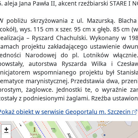
6. aleja Jana Pawła II, akcent rzeźbiarski STARE I 
W pobliżu skrzyżowania z ul. Mazurską. Blacha
(cokół), wys. 115 cm x szer. 95 cm x głęb. 85 cm (
realizacja – Ryszard Chachulski. Wykonany w 198
ramach projektu zakładającego ustawienie dwun
Jedności Narodowej do pl. Lotników włączni
powstały, autorstwa Ryszarda Wilka i Czesła
Inicjatorem wspomnianego projektu był Stanisła
tematyce marynistycznej. Przedstawia dwa, przen
prostym, żaglowce. Jednostki te, o wyraźnie z
zostały z podniesionymi żaglami. Rzeźba ustawion
Pokaż obiekt w serwisie Geoportalu m. Szczecin
+