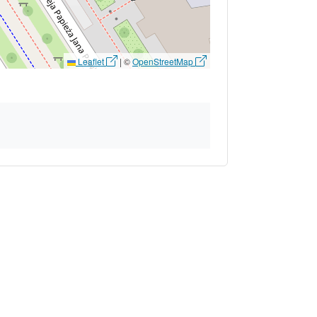
Leaflet
|
©
OpenStreetMap