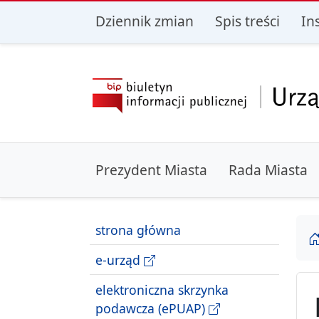
przejdź do głównego menu
przejdź do treśc
Dziennik zmian
Spis treści
In
Prezydent Miasta
Rada Miasta
strona główna
e-urząd
elektroniczna skrzynka
podawcza (ePUAP)