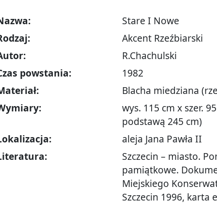
Nazwa:
Stare I Nowe
Rodzaj:
Akcent Rzeźbiarski
Autor:
R.Chachulski
Czas powstania:
1982
Materiał:
Blacha miedziana (rze
Wymiary:
wys. 115 cm x szer. 95
podstawą 245 cm)
Lokalizacja:
aleja Jana Pawła II
Literatura:
Szczecin – miasto. Po
pamiątkowe. Dokumen
Miejskiego Konserwat
Szczecin 1996, karta 