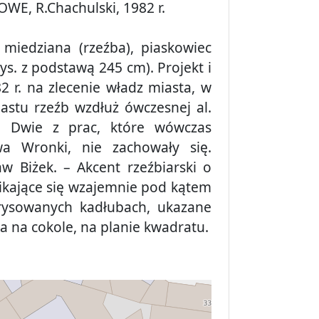
NOWE, R.Chachulski, 1982 r.
 miedziana (rzeźba), piaskowiec
wys. z podstawą 245 cm). Projekt i
2 r. na zlecenie władz miasta, w
astu rzeźb wzdłuż ówczesnej al.
e. Dwie z prac, które wówczas
wa Wronki, nie zachowały się.
w Biżek. – Akcent rzeźbiarski o
ikające się wzajemnie pod kątem
arysowanych kadłubach, ukazane
a na cokole, na planie kwadratu.