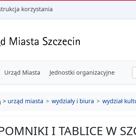
i
strukcja korzystania
Urząd Miasta
Jednostki organizacyjne
strona główna
>
urząd miasta
wydziały i biura
wydział kult
POMNIKI I TABLICE W SZ