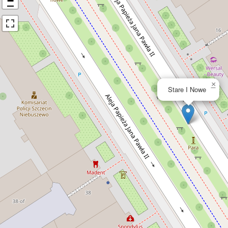
−
×
Stare I Nowe