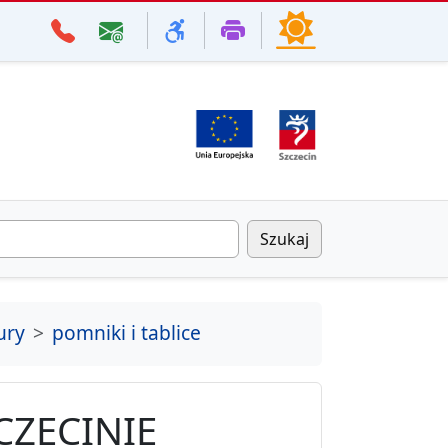
Szukaj
ury
pomniki i tablice
CZECINIE