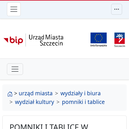
przejdź do głównego menu
strona główna
>
urząd miasta
wydziały i biura
wydział kultury
pomniki i tablice
POMNIKI I TABLICE W