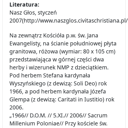
Literatura:
Nasz Głos, styczeń
2007(http://www.naszglos.civitaschristiana.pl/
Na zewnątrz Kościóła p.w. św. Jana
Ewangelisty, na ścianie południowej płyta
granitowa, różowa (wymiar: 80 x 105 cm)
przedstawiająca w górnej części dwa
herby i wizerunek NMP z dzieciątkiem.
Pod herbem Stefana kardynała
Wyszyńskiego (z dewizą: Soli Deo) rok
1966, a pod herbem kardynała Józefa
Glempa (z dewizą: Caritati in Iustitio) rok
2006.
„1966// D.O.M. // 5.XI.// 2006// Sacrum
Millenium Poloniae// Przy kościele św.