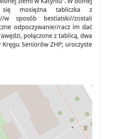
ionej ziemi w Katyniu”. W dolnej
e się mosiężna tabliczka z
 sposób bestialski//zostali
eczne odpoczywanie//racz im dać
rawędzi, połączone z tablicą, dwa
wy Kręgu Seniorów ZHP; uroczyste