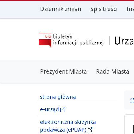
przejdź do głównego menu
przejdź do treśc
Dziennik zmian
Spis treści
In
Prezydent Miasta
Rada Miasta
strona główna
e-urząd
elektroniczna skrzynka
podawcza (ePUAP)