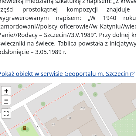
niewielką miedzianą szkatułkę z napisem: „Z krwaw
części prostokątnej kompozycji znajduj
wygrawerowanym napisem: „W 1940 roku//w
zamordowani//polscy oficerowie//w Katyniu//wi
Panie//Rodacy – Szczecin//3.V.1989”. Przy dolnej k
świeczniki na świece. Tablica powstała z inicjaty
odsłonięcie – 3.05.1989 r.
Pokaż obiekt w serwisie Geoportalu m. Szczecin
+
−