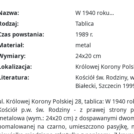
Nazwa:
W 1940 roku...
Rodzaj:
Tablica
Czas powstania:
1989 r.
Materiał:
metal
Wymiary:
24x20 cm
Lokalizacja:
Królowej Korony Polsk
Literatura:
Kościół św. Rodziny, w
Białecki, Szczecin 1999
ul. Królowej Korony Polskiej 28, tablica: W 1940 rok
Kościół p.w. św. Rodziny - z prawej strony pr
metalowa (wym.: 24x20 cm) z dospawanymi dwoma
pomalowanej na czarno, umieszczono pasyjkę, 