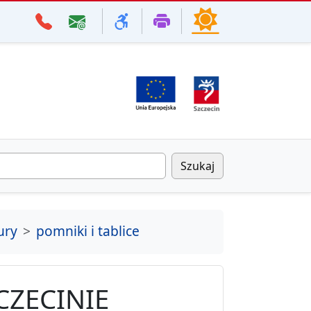
Szukaj
ury
pomniki i tablice
CZECINIE