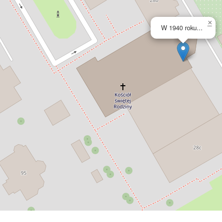
×
W 1940 roku...