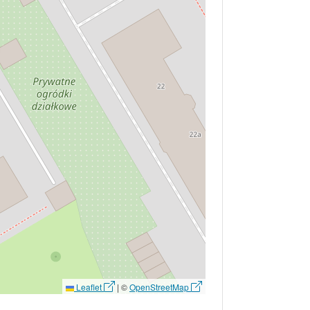
Leaflet
|
©
OpenStreetMap