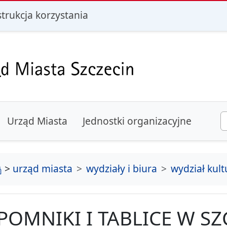
i
strukcja korzystania
Urząd Miasta
Jednostki organizacyjne
strona główna
>
urząd miasta
wydziały i biura
wydział kult
POMNIKI I TABLICE W SZ