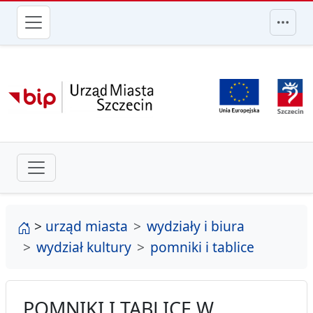
przejdź do głównego menu
strona główna
>
urząd miasta
wydziały i biura
wydział kultury
pomniki i tablice
POMNIKI I TABLICE W