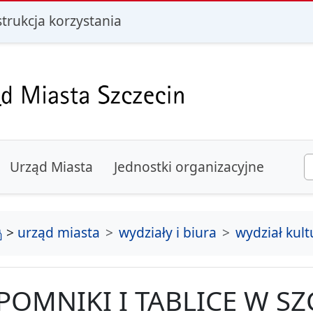
i
strukcja korzystania
Urząd Miasta
Jednostki organizacyjne
strona główna
>
urząd miasta
wydziały i biura
wydział kult
POMNIKI I TABLICE W SZ