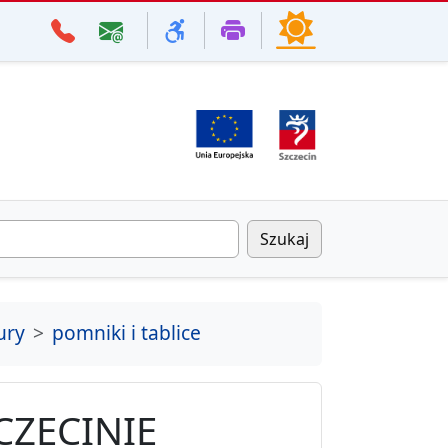
Szukaj
ury
pomniki i tablice
CZECINIE