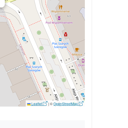
Leaflet
|
©
OpenStreetMap