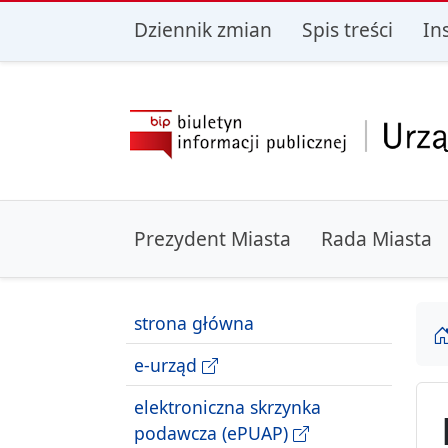
przejdź do głównego menu
przejdź do treśc
Dziennik zmian
Spis treści
In
Prezydent Miasta
Rada Miasta
strona główna
e-urząd
elektroniczna skrzynka
podawcza (ePUAP)