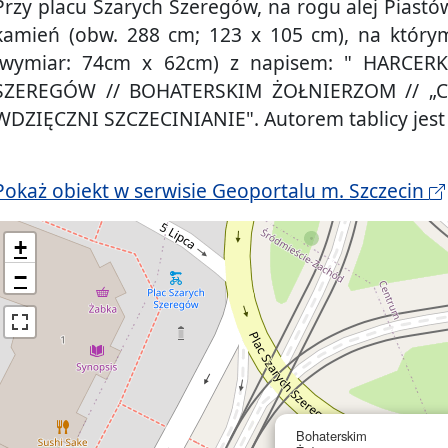
Przy placu Szarych Szeregów, na rogu alej Piastów
kamień (obw. 288 cm; 123 x 105 cm), na którym
(wymiar: 74cm x 62cm) z napisem: " HARCE
SZEREGÓW // BOHATERSKIM ŻOŁNIERZOM // „CZ
WDZIĘCZNI SZCZECINIANIE". Autorem tablicy jes
Pokaż obiekt w serwisie Geoportalu m. Szczecin
+
−
Bohaterskim