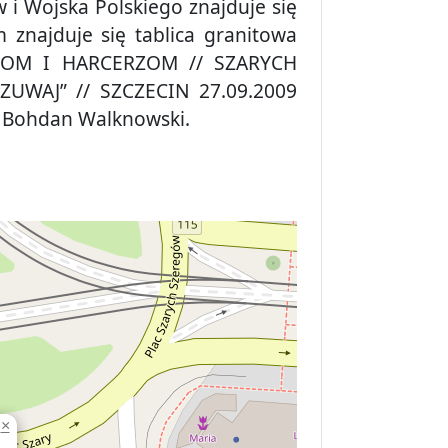
 i Wojska Polskiego znajduje się
 znajduje się tablica granitowa
RKOM I HARCERZOM // SZARYCH
UWAJ” // SZCZECIN 27.09.2009
t Bohdan Walknowski.
×