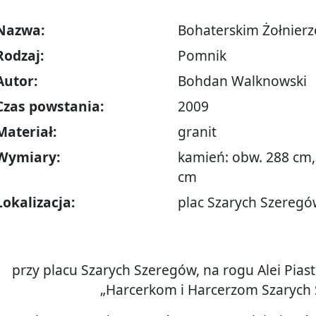
Nazwa:
Bohaterskim Żołnierz
Rodzaj:
Pomnik
Autor:
Bohdan Walknowski
Czas powstania:
2009
Materiał:
granit
Wymiary:
kamień: obw. 288 cm, 
cm
Lokalizacja:
plac Szarych Szeregó
przy placu Szarych Szeregów, na rogu Alei Piast
„Harcerkom i Harcerzom Szarych