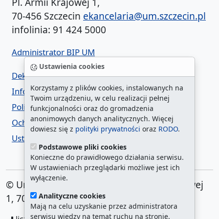
Pl. Armii Krajowej 1,
70-456 Szczecin
ekancelaria@um.szczecin.pl
infolinia: 91 424 5000
Administrator BIP UM
Ustawienia cookies
Deklaracja dostępności
Korzystamy z plików cookies, instalowanych na
Informacja o urzędzie w ETR
Twoim urządzeniu, w celu realizacji pełnej
Polityka prywatności
funkcjonalności oraz do gromadzenia
anonimowych danych analitycznych. Więcej
Ochrona danych osobowych
dowiesz się z
polityki prywatności
oraz
RODO
.
Ustawienia cookies
Podstawowe pliki cookies
Konieczne do prawidłowego działania serwisu.
W ustawieniach przeglądarki możliwe jest ich
wyłączenie.
© Urząd Miasta Szczecin. Plac Armii Krajowej
Analityczne cookies
1, 70-456 Szczecin
Mają na celu uzyskanie przez administratora
serwisu wiedzy na temat ruchu na stronie.