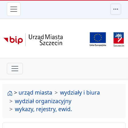
przejdź do głównego menu
strona główna
>
urząd miasta
wydziały i biura
wydział organizacyjny
wykazy, rejestry, ewid.