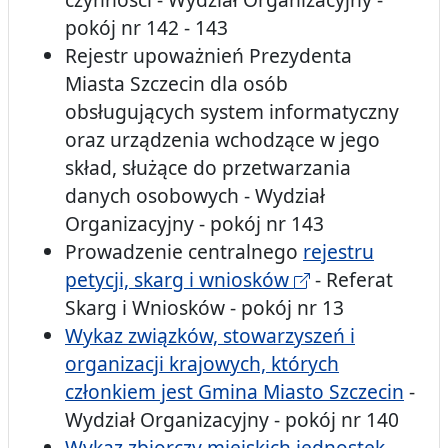
pokój nr 142 - 143
Rejestr upoważnień Prezydenta
Miasta Szczecin dla osób
obsługujących system informatyczny
oraz urządzenia wchodzące w jego
skład, służące do przetwarzania
danych osobowych - Wydział
Organizacyjny - pokój nr 143
Prowadzenie centralnego
rejestru
petycji, skarg i wniosków
- Referat
Skarg i Wniosków - pokój nr 13
Wykaz związków, stowarzyszeń i
organizacji krajowych, których
członkiem jest Gmina Miasto Szczecin
-
Wydział Organizacyjny - pokój nr 140
Wykaz zbiorczy miejskich jednostek