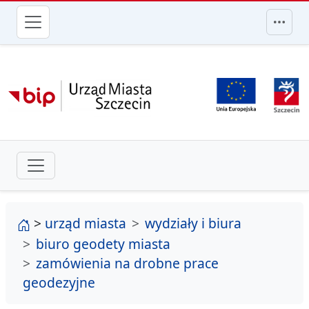
przejdź do głównego menu
strona główna
>
urząd miasta
wydziały i biura
biuro geodety miasta
zamówienia na drobne prace
geodezyjne