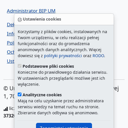
Administrator BIP UM
Ustawienia cookies
Deklaracja dostępności
Korzystamy z plików cookies, instalowanych na
Informacja o urzędzie w ETR
Twoim urządzeniu, w celu realizacji pełnej
Polityka prywatności
funkcjonalności oraz do gromadzenia
anonimowych danych analitycznych. Więcej
Ochrona danych osobowych
dowiesz się z
polityki prywatności
oraz
RODO
.
Ustawienia cookies
Podstawowe pliki cookies
Konieczne do prawidłowego działania serwisu.
W ustawieniach przeglądarki możliwe jest ich
wyłączenie.
© Urząd Miasta Szczecin. Plac Armii Krajowej
Analityczne cookies
1, 70-456 Szczecin
Mają na celu uzyskanie przez administratora
serwisu wiedzy na temat ruchu na stronie.
liczba wyświetleń:
208160670
/ aktualna strona:
Zbieranie danych odbywa się anonimowo.
373202
/
najczęściej odwiedzane strony