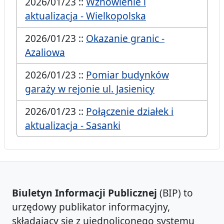
2026/01/23 ::
Wznowienie i
aktualizacja - Wielkopolska
2026/01/23 ::
Okazanie granic -
Azaliowa
2026/01/23 ::
Pomiar budynków
garaży w rejonie ul. Jasienicy
2026/01/23 ::
Połączenie działek i
aktualizacja - Sasanki
Biuletyn Informacji Publicznej
(BIP) to
urzędowy publikator informacyjny,
składający się z ujednoliconego systemu