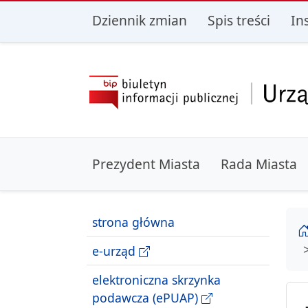
przejdź do głównego menu
przejdź do treśc
Dziennik zmian
Spis treści
In
Prezydent Miasta
Rada Miasta
strona główna
e-urząd
elektroniczna skrzynka
podawcza (ePUAP)