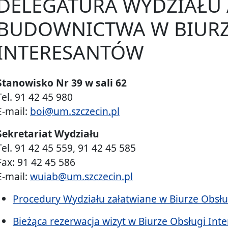
DELEGATURA WYDZIAŁU 
BUDOWNICTWA W BIURZ
INTERESANTÓW
Stanowisko Nr 39 w sali 62
Tel. 91 42 45 980
E-mail:
boi@um.szczecin.pl
Sekretariat Wydziału
Tel. 91 42 45 559, 91 42 45 585
Fax: 91 42 45 586
E-mail:
wuiab@um.szczecin.pl
Procedury Wydziału załatwiane w Biurze Obsł
Bieżąca rezerwacja wizyt w Biurze Obsługi In