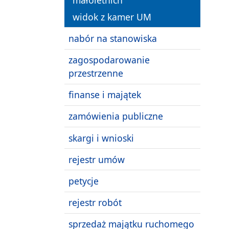
widok z kamer UM
nabór na stanowiska
zagospodarowanie
przestrzenne
finanse i majątek
zamówienia publiczne
skargi i wnioski
rejestr umów
petycje
rejestr robót
sprzedaż majątku ruchomego