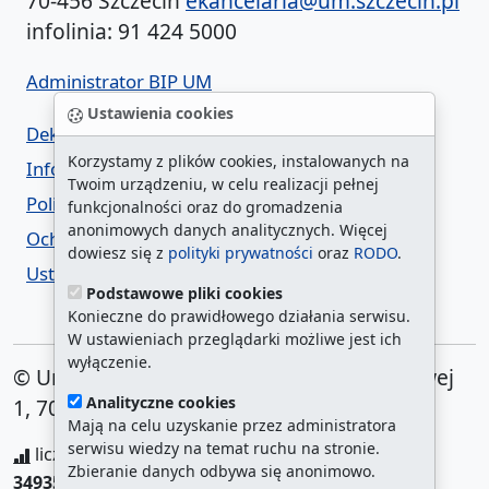
70-456 Szczecin
ekancelaria@um.szczecin.pl
infolinia: 91 424 5000
Administrator BIP UM
Ustawienia cookies
Deklaracja dostępności
Korzystamy z plików cookies, instalowanych na
Informacja o urzędzie w ETR
Twoim urządzeniu, w celu realizacji pełnej
Polityka prywatności
funkcjonalności oraz do gromadzenia
anonimowych danych analitycznych. Więcej
Ochrona danych osobowych
dowiesz się z
polityki prywatności
oraz
RODO
.
Ustawienia cookies
Podstawowe pliki cookies
Konieczne do prawidłowego działania serwisu.
W ustawieniach przeglądarki możliwe jest ich
wyłączenie.
© Urząd Miasta Szczecin. Plac Armii Krajowej
Analityczne cookies
1, 70-456 Szczecin
Mają na celu uzyskanie przez administratora
serwisu wiedzy na temat ruchu na stronie.
liczba wyświetleń:
208251135
/ aktualna strona:
Zbieranie danych odbywa się anonimowo.
34935
/
najczęściej odwiedzane strony