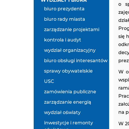
WYDZIAŁY I BIURA
o sp
biuro prezydenta
zaj
biuro rady miasta
dzia
Prog
zarządzanie projektami
się 
kontrola i audyt
odk
wydział organizacyjny
decy
biuro obsługi interesantów
prez
sprawy obywatelskie
W os
wspi
USC
ram
zamówienia publiczne
Prac
zarządzanie energią
zało
na p
wydział oświaty
inwestycje i remonty
W 20