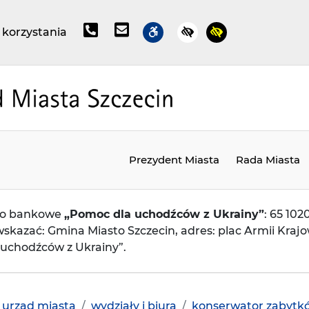
dane kontaktowe w Urzędzie Miasta
e-mail do kancelarii Urzędu Mia
informacje dla osób z nie
kontrast żółty 
 korzystania
kontrast domyślny
by przejść do przycisku.
kaj
Prezydent Miasta
Rada Miasta
to bankowe
„Pomoc dla uchodźców z Ukrainy”
: 65 10
skazać: Gmina Miasto Szczecin, adres: plac Armii Krajow
 uchodźców z Ukrainy”.
rona główna
urząd miasta
wydziały i biura
konserwator zabytk