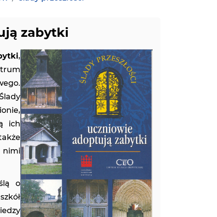
ują zabytki
ytki
,
ntrum
wego.
Ślady
onie,
ą ich
także
z nimi
ślą o
zkół
iedzy