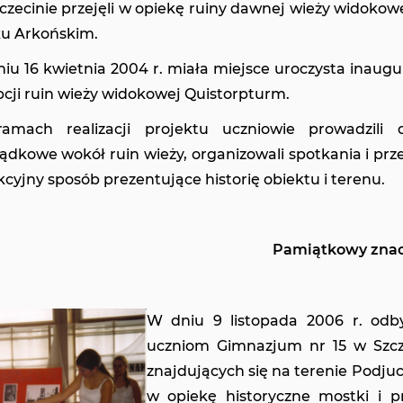
czecinie przejęli w opiekę ruiny dawnej wieży widokow
u Arkońskim.
iu 16 kwietnia 2004 r. miała miejsce uroczysta inaugu
cji ruin wieży widokowej Quistorpturm.
amach realizacji projektu uczniowie prowadzili 
ądkowe wokół ruin wieży, organizowali spotkania i prz
kcyjny sposób prezentujące historię obiektu i terenu.
Pamiątkowy znacz
W dniu 9 listopada 2006 r. odb
uczniom Gimnazjum nr 15 w Szcze
znajdujących się na terenie Podjuc
w opiekę historyczne mostki i 