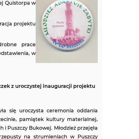
ej Quistorpa w
racja projektu
drobne prace
edstawienia, w
ek z uroczystej inauguracji projektu
yła się uroczysta ceremonia oddania
cinie, pamiątek kultury materialnej,
h i Puszczy Bukowej. Młodzież przejęła
przepusty na strumieniach w Puszczy