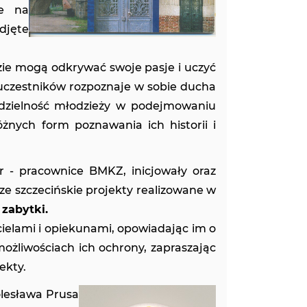
że na
djęte
zie mogą odkrywać swoje pasje i uczyć
 z uczestników rozpoznaje w sobie ducha
dzielność młodzieży w podejmowaniu
żnych form poznawania ich historii i
r - pracownice BMKZ, inicjowały oraz
ze szczecińskie projekty realizowane w
 zabytki.
cielami i opiekunami, opowiadając im o
ożliwościach ich ochrony, zapraszając
ekty.
olesława Prusa