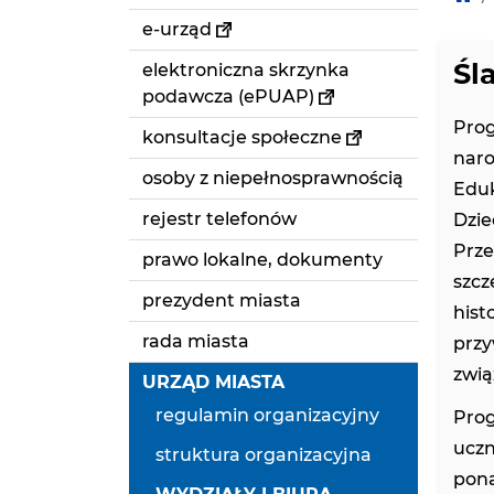
e-urząd
Śl
elektroniczna skrzynka
podawcza (ePUAP)
Pro
konsultacje społeczne
naro
osoby z niepełnosprawnością
Eduk
rejestr telefonów
Dzie
Prze
prawo lokalne, dokumenty
szcz
prezydent miasta
hist
rada miasta
przy
zwią
URZĄD MIASTA
regulamin organizacyjny
Pro
ucz
struktura organizacyjna
pona