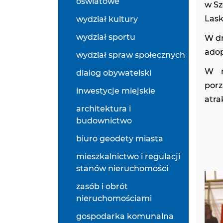
oświatowe
w Sz
Lask
wydział kultury
wydział sportu
W dn
adop
wydział spraw społecznych
W r
dialog obywatelski
porz
inwestycje miejskie
atra
architektura i
budownictwo
biuro geodety miasta
mieszkalnictwo i regulacji
stanów nieruchomości
zasób i obrót
nieruchomościami
gospodarka komunalna