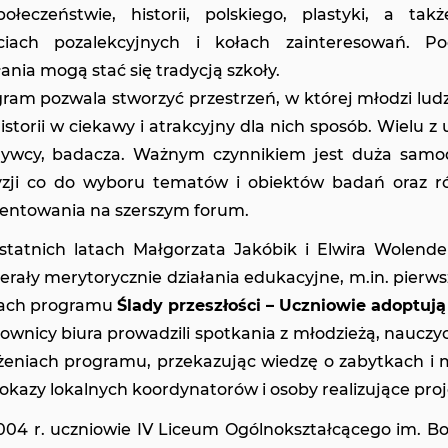
ołeczeństwie, historii, polskiego, plastyki, a tak
ęciach pozalekcyjnych i kołach zainteresowań. Po
łania mogą stać się tradycją szkoły.
ram pozwala stworzyć przestrzeń, w której młodzi lud
historii w ciekawy i atrakcyjny dla nich sposób. Wielu
rywcy, badacza. Ważnym czynnikiem jest duża samo
zji co do wyboru tematów i obiektów badań oraz ró
entowania na szerszym forum.
tatnich latach Małgorzata Jakóbik i Elwira Wolende
erały merytorycznie działania edukacyjne, m.in. pierws
ach programu
Ślady przeszłości – Uczniowie adoptują
ownicy biura prowadzili spotkania z młodzieżą, nauczy
żeniach programu, przekazując wiedzę o zabytkach i m
okazy lokalnych koordynatorów i osoby realizujące proj
04 r. uczniowie IV Liceum Ogólnokształcącego im. B