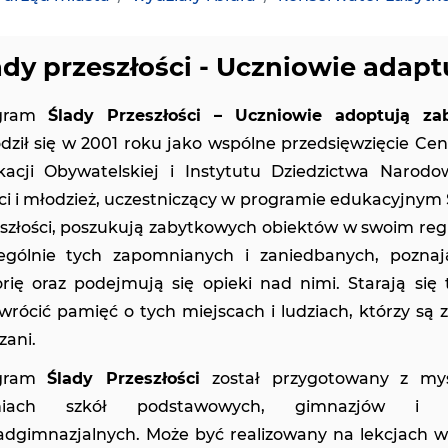
ady przeszłości - Uczniowie adapt
gram
Ślady Przeszłości – Uczniowie adoptują zab
dził się w 2001 roku jako wspólne przedsięwzięcie Ce
acji Obywatelskiej i Instytutu Dziedzictwa Narodo
ci i młodzież, uczestniczący w programie edukacyjnym 
szłości, poszukują zabytkowych obiektów w swoim regi
ególnie tych zapomnianych i zaniedbanych, poznaj
orię oraz podejmują się opieki nad nimi. Starają się 
wrócić pamięć o tych miejscach i ludziach, którzy są 
zani.
gram
Ślady Przeszłości
został przygotowany z my
niach szkół podstawowych, gimnazjów i s
dgimnazjalnych. Może być realizowany na lekcjach w