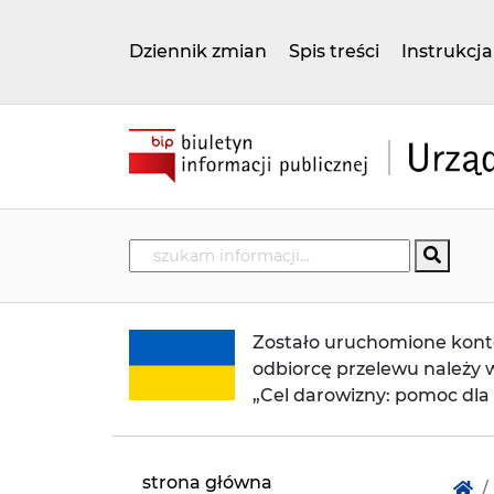
Przejdź do głównego menu
Przejdź do treści
Dziennik zmian
Spis treści
Instrukcja
Wpisz frazę do wyszukania. Naciśnij TAB a
wyszu
Zostało uruchomione kon
odbiorcę przelewu należy w
„Cel darowizny: pomoc dla
strona główna
st