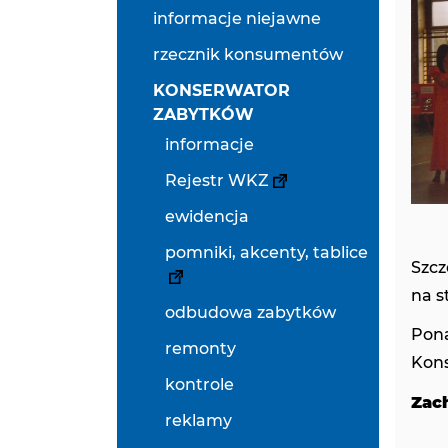
informacje niejawne
rzecznik konsumentów
KONSERWATOR
ZABYTKÓW
informacje
Rejestr WKZ
ewidencja
pomniki, akcenty, tablice
Szc
na s
odbudowa zabytków
Pona
remonty
Kons
kontrole
Zac
reklamy