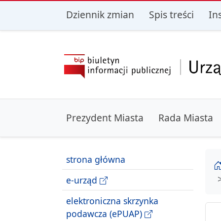
przejdź do głównego menu
przejdź do treśc
Dziennik zmian
Spis treści
In
Prezydent Miasta
Rada Miasta
strona główna
e-urząd
elektroniczna skrzynka
podawcza (ePUAP)