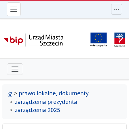
przejdź do głównego menu
strona główna
>
prawo lokalne, dokumenty
zarządzenia prezydenta
zarządzenia 2025