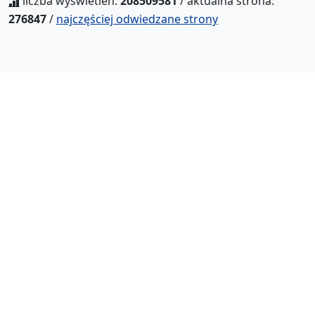
liczba wyświetleń:
208509581
/ aktualna strona:
276847
/
najczęściej odwiedzane strony