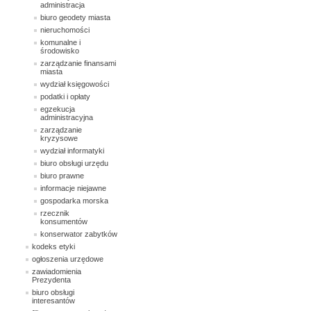
administracja
biuro geodety miasta
nieruchomości
komunalne i
środowisko
zarządzanie finansami
miasta
wydział księgowości
podatki i opłaty
egzekucja
administracyjna
zarządzanie
kryzysowe
wydział informatyki
biuro obsługi urzędu
biuro prawne
informacje niejawne
gospodarka morska
rzecznik
konsumentów
konserwator zabytków
kodeks etyki
ogłoszenia urzędowe
zawiadomienia
Prezydenta
biuro obsługi
interesantów