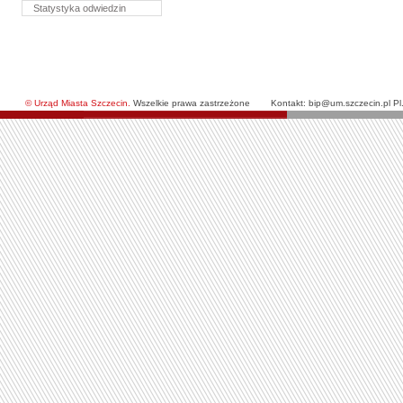
Statystyka odwiedzin
© Urząd Miasta Szczecin.
Wszelkie prawa zastrzeżone
Kontakt: bip@um.szczecin.pl Pl.