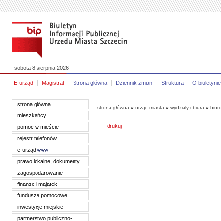
sobota 8 sierpnia 2026
E-urząd
Magistrat
Strona główna
Dziennik zmian
Struktura
O biuletynie
strona główna
strona główna
»
urząd miasta
»
wydziały i biura
»
biuro
mieszkańcy
drukuj
pomoc w mieście
rejestr telefonów
e-urząd
prawo lokalne, dokumenty
zagospodarowanie
finanse i majątek
fundusze pomocowe
inwestycje miejskie
partnerstwo publiczno-