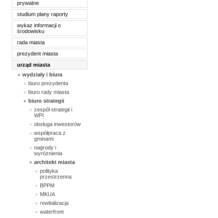
prywatne
studium plany raporty
wykaz informacji o
środowisku
rada miasta
prezydent miasta
urząd miasta
wydziały i biura
biuro prezydenta
biuro rady miasta
biuro strategii
zespół strategii i
WPI
obsługa inwestorów
współpraca z
gminami
nagrody i
wyróznienia
architekt miasta
polityka
przestrzenna
BPPM
MKUA
rewitalizacja
waterfront