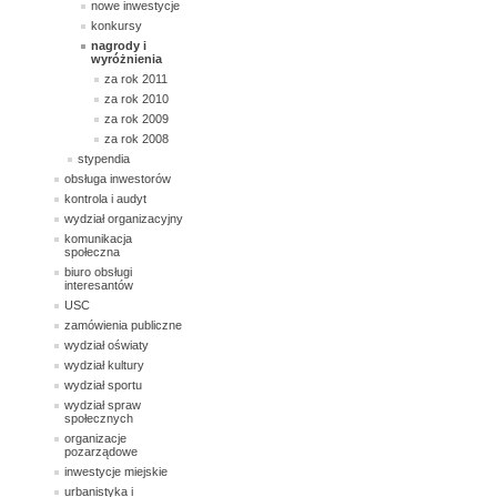
nowe inwestycje
konkursy
nagrody i
wyróżnienia
za rok 2011
za rok 2010
za rok 2009
za rok 2008
stypendia
obsługa inwestorów
kontrola i audyt
wydział organizacyjny
komunikacja
społeczna
biuro obsługi
interesantów
USC
zamówienia publiczne
wydział oświaty
wydział kultury
wydział sportu
wydział spraw
społecznych
organizacje
pozarządowe
inwestycje miejskie
urbanistyka i