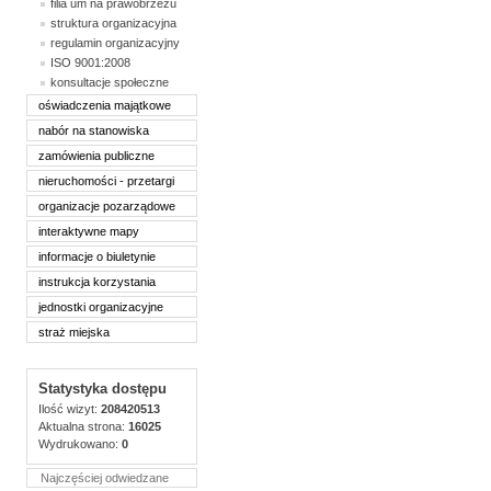
filia um na prawobrzeżu
struktura organizacyjna
regulamin organizacyjny
ISO 9001:2008
konsultacje społeczne
oświadczenia majątkowe
nabór na stanowiska
zamówienia publiczne
nieruchomości - przetargi
organizacje pozarządowe
interaktywne mapy
informacje o biuletynie
instrukcja korzystania
jednostki organizacyjne
straż miejska
Statystyka dostępu
Ilość wizyt:
208420513
Aktualna strona:
16025
Wydrukowano:
0
Najczęściej odwiedzane