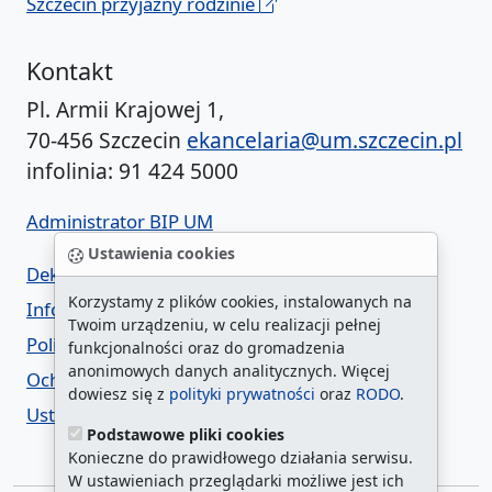
Szczecin przyjazny rodzinie
Kontakt
Pl. Armii Krajowej 1,
70-456 Szczecin
ekancelaria@um.szczecin.pl
infolinia: 91 424 5000
Administrator BIP UM
Ustawienia cookies
Deklaracja dostępności
Korzystamy z plików cookies, instalowanych na
Informacja o urzędzie w ETR
Twoim urządzeniu, w celu realizacji pełnej
Polityka prywatności
funkcjonalności oraz do gromadzenia
anonimowych danych analitycznych. Więcej
Ochrona danych osobowych
dowiesz się z
polityki prywatności
oraz
RODO
.
Ustawienia cookies
Podstawowe pliki cookies
Konieczne do prawidłowego działania serwisu.
W ustawieniach przeglądarki możliwe jest ich