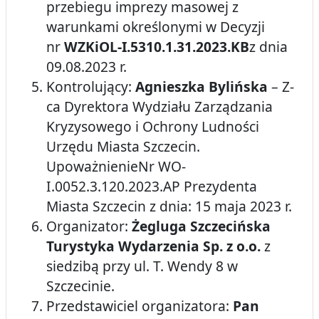
przebiegu imprezy masowej z
warunkami określonymi w Decyzji
nr
WZKiOL-I.5310.1.31.2023.KB
z dnia
09.08.2023 r.
Kontrolujący:
Agnieszka Bylińska
– Z-
ca Dyrektora Wydziału Zarządzania
Kryzysowego i Ochrony Ludności
Urzędu Miasta Szczecin.
UpoważnienieNr WO-
I.0052.3.120.2023.AP Prezydenta
Miasta Szczecin z dnia: 15 maja 2023 r.
Organizator:
Żegluga Szczecińska
Turystyka Wydarzenia Sp. z o.o.
z
siedzibą przy ul. T. Wendy 8 w
Szczecinie.
Przedstawiciel organizatora:
Pan