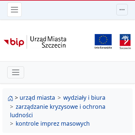
przejdź do głównego menu
strona główna
>
urząd miasta
wydziały i biura
zarządzanie kryzysowe i ochrona
ludności
kontrole imprez masowych