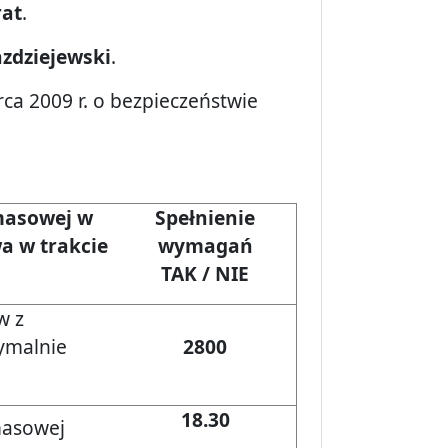
rat
.
azdziejewski
.
ca 2009 r. o bezpieczeństwie
masowej w
Spełnienie
a w trakcie
wymagań
TAK / NIE
w z
ymalnie
2800
18.30
masowej