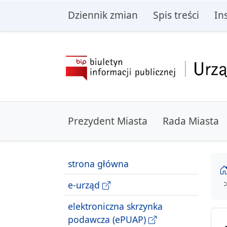
przejdź do głównego menu
przejdź do treśc
Dziennik zmian
Spis treści
In
Prezydent Miasta
Rada Miasta
strona główna
e-urząd
elektroniczna skrzynka
podawcza (ePUAP)