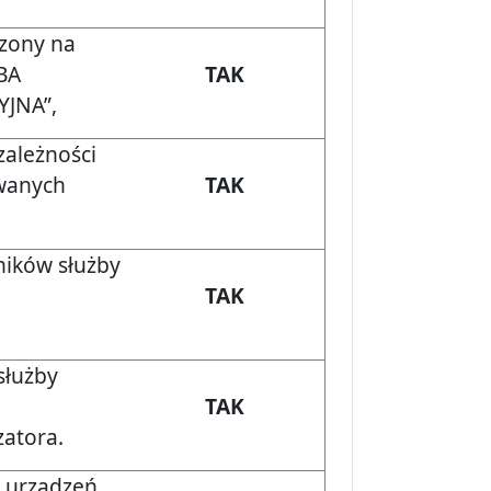
rzony na
BA
TAK
JNA”,
ależności
wanych
TAK
ników służby
TAK
służby
TAK
zatora.
 urządzeń