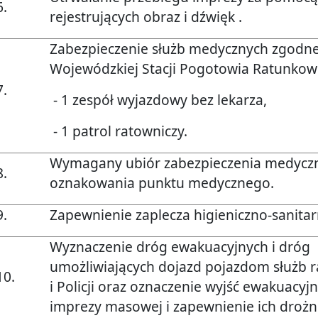
6.
rejestrujących obraz i dźwięk .
Zabezpieczenie służb medycznych zgodne
Wojewódzkiej Stacji Pogotowia Ratunko
7.
- 1 zespół wyjazdowy bez lekarza,
- 1 patrol ratowniczy.
Wymagany ubiór zabezpieczenia medyczn
8.
oznakowania punktu medycznego.
9.
Zapewnienie zaplecza higieniczno-sanita
Wyznaczenie dróg ewakuacyjnych i dróg
umożliwiających dojazd pojazdom służb 
10.
i Policji oraz oznaczenie wyjść ewakuacyj
imprezy masowej i zapewnienie ich drożn