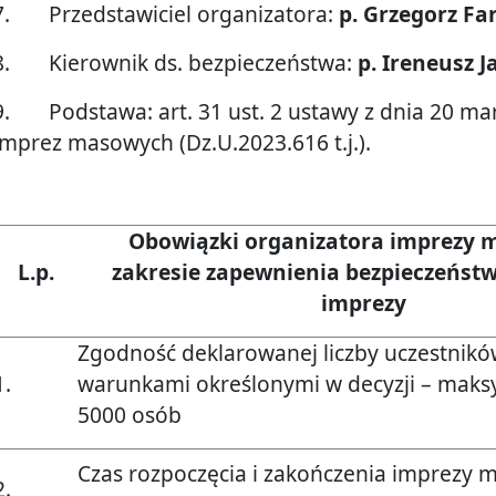
7. Przedstawiciel organizatora:
p. Grzegorz Fa
8. Kierownik ds. bezpieczeństwa:
p. Ireneusz J
9. Podstawa: art. 31 ust. 2 ustawy z dnia 20 mar
imprez masowych (Dz.U.2023.616 t.j.).
Obowiązki organizatora imprezy 
L.p.
zakresie zapewnienia bezpieczeństw
imprezy
Zgodność deklarowanej liczby uczestnikó
1.
warunkami określonymi w decyzji – maks
5000 osób
Czas rozpoczęcia i zakończenia imprezy 
2.