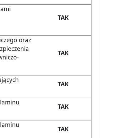
tami
TAK
iczego oraz
zpieczenia
TAK
wniczo-
ujących
TAK
ulaminu
TAK
ulaminu
TAK