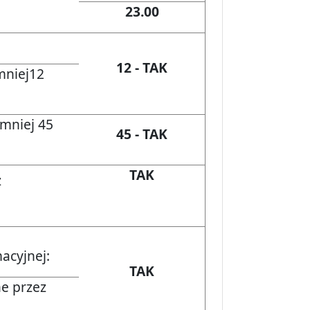
23.00
12 - TAK
mniej12
jmniej 45
45 - TAK
TAK
z
e
acyjnej:
TAK
e przez