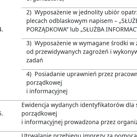
2) Wyposażenie w jednolity ubiór opat
plecach odblaskowym napisem – „SŁUŻ
4.
PORZĄDKOWA” lub „SŁUŻBA INFORMACY
3) Wyposażenie w wymagane środki w z
od przewidywanych zagrożeń i wykony
zadań
4) Posiadanie uprawnień przez pracow
porządkowej
i informacyjnej
Ewidencja wydanych identyfikatorów dla 
5.
porządkowej
i informacyjnej prowadzona przez organi
Utrwalanie przebiegu imprezy za pomocą