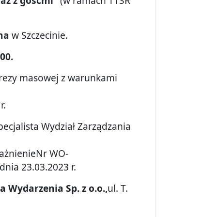
raz z gośćmi”
(w ramach TTSR
lna
w Szczecinie.
.00.
rezy masowej z warunkami
r.
ecjalista Wydział Zarządzania
ważnienieNr WO-
dnia 23.03.2023 r.
a Wydarzenia Sp. z o.o.
,
ul. T.