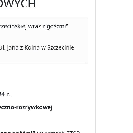
SOWYCH
czecińskiej wraz z gośćmi”
l. Jana z Kolna w Szczecinie
4 r.
tyczno-rozrywkowej