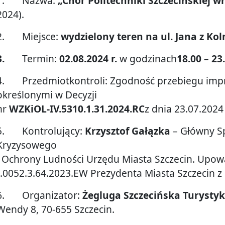
1. Nazwa:
„
Chór Politechniki Szczecińskiej w
2024).
2. Miejsce:
wydzielony teren na
ul. Jana z Ko
3.
Termin:
02.08.2024 r.
w godzinach
18.00 – 23
4. Przedmiotkontroli: Zgodność przebiegu imp
określonymi w Decyzji
nr
WZKiOL-IV.5310.1.31.2024.RC
z dnia 23.07.2024 
5. Kontrolujący:
Krzysztof Gałązka
– Główny Sp
Kryzysowego
i Ochrony Ludności Urzędu Miasta Szczecin. Upo
I.0052.3.64.2023.EW Prezydenta Miasta Szczecin z 
6. Organizator:
Żegluga Szczecińska Turystyk
Wendy 8, 70-655 Szczecin.