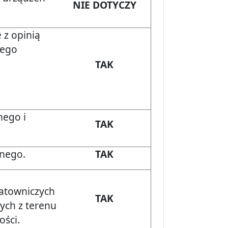
NIE DOTYCZY
 z opinią
wego
TAK
ego i
TAK
rnego.
TAK
ratowniczych
TAK
nych z terenu
ości.