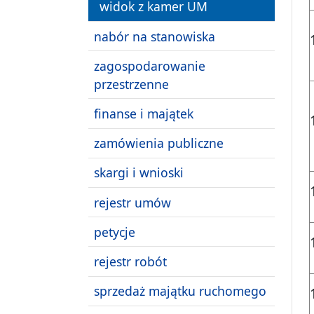
widok z kamer UM
nabór na stanowiska
zagospodarowanie
przestrzenne
finanse i majątek
zamówienia publiczne
skargi i wnioski
rejestr umów
petycje
rejestr robót
sprzedaż majątku ruchomego