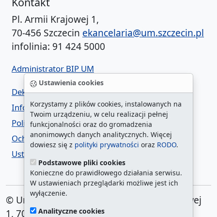
Kontakt
Pl. Armii Krajowej 1,
70-456 Szczecin
ekancelaria@um.szczecin.pl
infolinia: 91 424 5000
Administrator BIP UM
Ustawienia cookies
Deklaracja dostępności
Korzystamy z plików cookies, instalowanych na
Informacja o urzędzie w ETR
Twoim urządzeniu, w celu realizacji pełnej
Polityka prywatności
funkcjonalności oraz do gromadzenia
anonimowych danych analitycznych. Więcej
Ochrona danych osobowych
dowiesz się z
polityki prywatności
oraz
RODO
.
Ustawienia cookies
Podstawowe pliki cookies
Konieczne do prawidłowego działania serwisu.
W ustawieniach przeglądarki możliwe jest ich
wyłączenie.
© Urząd Miasta Szczecin. Plac Armii Krajowej
Analityczne cookies
1, 70-456 Szczecin