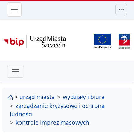
przejdź do głównego menu
strona główna
>
urząd miasta
wydziały i biura
zarządzanie kryzysowe i ochrona
ludności
kontrole imprez masowych