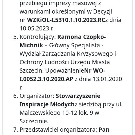
przebiegu imprezy masowej z
warunkami określonymi w Decyzji
nr
WZKiOL-I.5310.1.10.2023.RC
z dnia
10.05.2023 r.
Kontrolujący:
Ramona Czopko-
Michnik
– Główny Specjalista -
Wydział Zarządzania Kryzysowego i
Ochrony Ludności Urzędu Miasta
Szczecin. Upoważnienie
Nr WO-
I.0052.3.10.2020.AP
z dnia 13.01.2020
r.
Organizator:
Stowarzyszenie
Inspiracje Młodych
z siedzibą przy ul.
Malczewskiego 10-12 lok. 9 w
Szczecinie.
Przedstawiciel organizatora:
Pan