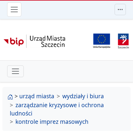
przejdź do głównego menu
strona główna
>
urząd miasta
wydziały i biura
zarządzanie kryzysowe i ochrona
ludności
kontrole imprez masowych