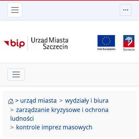
przejdź do głównego menu
strona główna
>
urząd miasta
wydziały i biura
zarządzanie kryzysowe i ochrona
ludności
kontrole imprez masowych