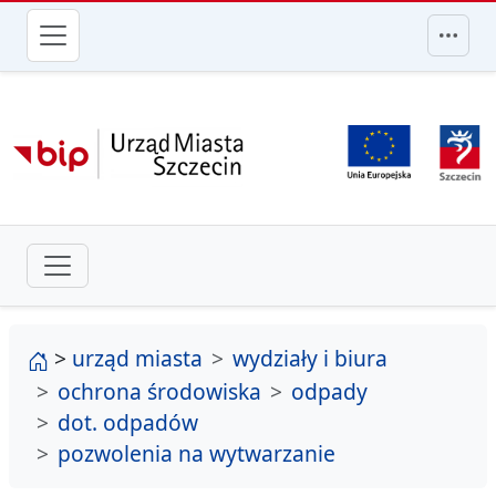
przejdź do głównego menu
strona główna
>
urząd miasta
wydziały i biura
ochrona środowiska
odpady
dot. odpadów
pozwolenia na wytwarzanie