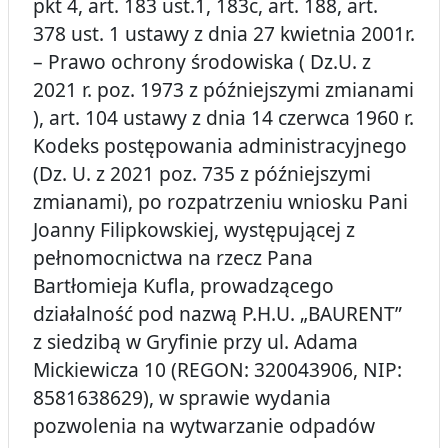
pkt 4, art. 183 ust.1, 183c, art. 188, art.
378 ust. 1 ustawy z dnia 27 kwietnia 2001r.
– Prawo ochrony środowiska ( Dz.U. z
2021 r. poz. 1973 z późniejszymi zmianami
), art. 104 ustawy z dnia 14 czerwca 1960 r.
Kodeks postępowania administracyjnego
(Dz. U. z 2021 poz. 735 z późniejszymi
zmianami), po rozpatrzeniu wniosku Pani
Joanny Filipkowskiej, występującej z
pełnomocnictwa na rzecz Pana
Bartłomieja Kufla, prowadzącego
działalność pod nazwą P.H.U. „BAURENT”
z siedzibą w Gryfinie przy ul. Adama
Mickiewicza 10 (REGON: 320043906, NIP:
8581638629), w sprawie wydania
pozwolenia na wytwarzanie odpadów