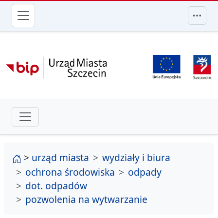
przejdź do głównego menu
strona główna
>
urząd miasta
wydziały i biura
ochrona środowiska
odpady
dot. odpadów
pozwolenia na wytwarzanie