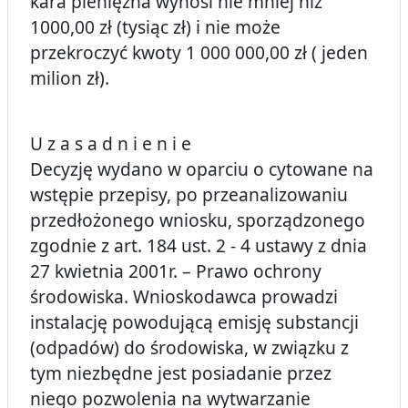
kara pieniężna wynosi nie mniej niż
1000,00 zł (tysiąc zł) i nie może
przekroczyć kwoty 1 000 000,00 zł ( jeden
milion zł).
U z a s a d n i e n i e
Decyzję wydano w oparciu o cytowane na
wstępie przepisy, po przeanalizowaniu
przedłożonego wniosku, sporządzonego
zgodnie z art. 184 ust. 2 - 4 ustawy z dnia
27 kwietnia 2001r. – Prawo ochrony
środowiska. Wnioskodawca prowadzi
instalację powodującą emisję substancji
(odpadów) do środowiska, w związku z
tym niezbędne jest posiadanie przez
niego pozwolenia na wytwarzanie