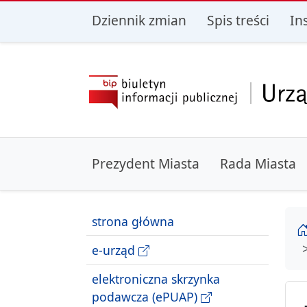
przejdź do głównego menu
przejdź do treśc
Dziennik zmian
Spis treści
In
Prezydent Miasta
Rada Miasta
strona główna
e-urząd
elektroniczna skrzynka
podawcza (ePUAP)