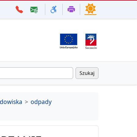
Szukaj
odowiska
odpady