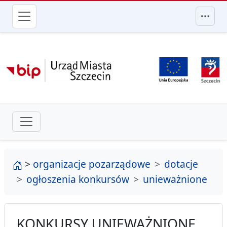
przejdź do głównego menu
strona główna
>
organizacje pozarządowe
dotacje
ogłoszenia konkursów
unieważnione
KONKURSY UNIEWAŻNIONE