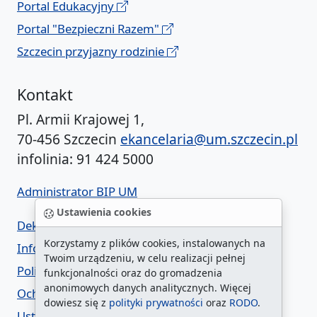
Portal Edukacyjny
Portal "Bezpieczni Razem"
Szczecin przyjazny rodzinie
Kontakt
Pl. Armii Krajowej 1,
70-456 Szczecin
ekancelaria@um.szczecin.pl
infolinia: 91 424 5000
Administrator BIP UM
Ustawienia cookies
Deklaracja dostępności
Korzystamy z plików cookies, instalowanych na
Informacja o urzędzie w ETR
Twoim urządzeniu, w celu realizacji pełnej
Polityka prywatności
funkcjonalności oraz do gromadzenia
anonimowych danych analitycznych. Więcej
Ochrona danych osobowych
dowiesz się z
polityki prywatności
oraz
RODO
.
Ustawienia cookies