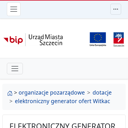
przejdź do głównego menu
strona główna
>
organizacje pozarządowe
dotacje
elektroniczny generator ofert Witkac
ELEKTRONICZNY GENERATOR