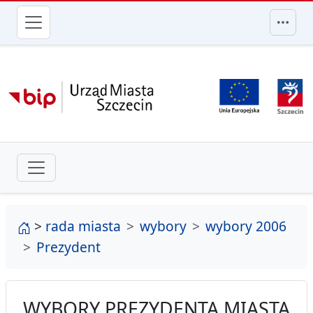
przejdź do głównego menu
strona główna
>
rada miasta
wybory
wybory 2006
Prezydent
WYBORY PREZYDENTA MIASTA