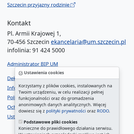
Szczecin przyjazny rodzinie
Kontakt
Pl. Armii Krajowej 1,
70-456 Szczecin
ekancelaria@um.szczecin.pl
infolinia: 91 424 5000
Administrator BIP UM
Ustawienia cookies
Deklaracja dostępności
Korzystamy z plików cookies, instalowanych na
Informacja o urzędzie w ETR
Twoim urządzeniu, w celu realizacji pełnej
Polityka prywatności
funkcjonalności oraz do gromadzenia
anonimowych danych analitycznych. Więcej
Ochrona danych osobowych
dowiesz się z
polityki prywatności
oraz
RODO
.
Ustawienia cookies
Podstawowe pliki cookies
Konieczne do prawidłowego działania serwisu.