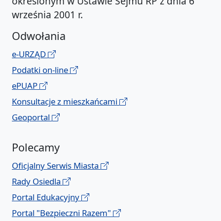
określonym w Ustawie Sejmu RP z dnia 6
września 2001 r.
Odwołania
e-URZĄD
Podatki on-line
ePUAP
Konsultacje z mieszkańcami
Geoportal
Polecamy
Oficjalny Serwis Miasta
Rady Osiedla
Portal Edukacyjny
Portal "Bezpieczni Razem"