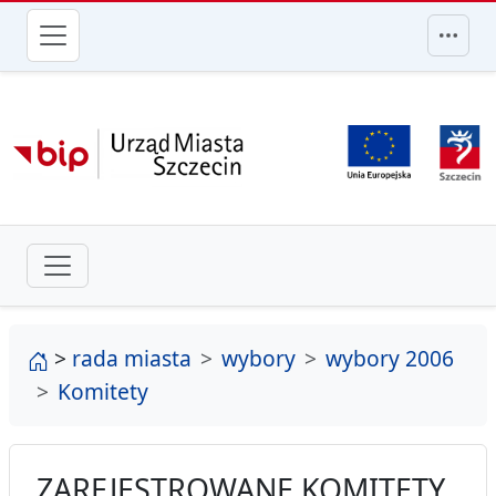
przejdź do głównego menu
strona główna
>
rada miasta
wybory
wybory 2006
Komitety
ZAREJESTROWANE KOMITETY