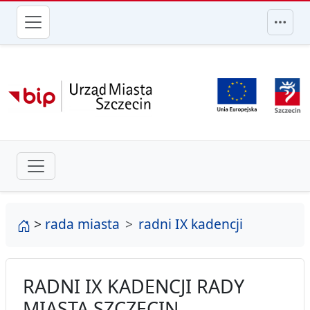
przejdź do głównego menu
strona główna
>
rada miasta
radni IX kadencji
RADNI IX KADENCJI RADY
MIASTA SZCZECIN