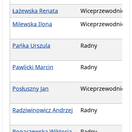
Łażewska Renata
Wiceprzewodniczą
Milewska Ilona
Wiceprzewodniczą
Pańka Urszula
Radny
Pawlicki Marcin
Radny
Posłuszny Jan
Wiceprzewodniczą
Radziwinowicz Andrzej
Radny
Rogaczewska Wiktoria
Radny