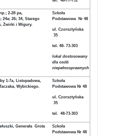
tel. 48-77-751
p.; 2-28 pa,
Szkoła
 24a; 26; 34, Starego
Podstawowa Nr 48
 Żwirki i Wigury.
ul. Czorsztyńska
35
tel. 48- 73-303
lokal dostosowany
dla osób
niepełnosprawnych
by 1-7a, Listopadowa,
Szkoła
Taczaka, Wybickiego.
Podstawowa Nr 48
ul. Czorsztyńska
35
tel. 48-73-303
ełuszki, Generała Grota
Szkoła
Podstawowa Nr 48