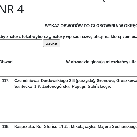
NR 4
WYKAZ OBWODÓW DO GŁOSOWANIA W OKRĘG
by znaleźć lokal wyborczy, należy wpisać nazwę ulicy, na której zamie
Obwód
W obwodzie głosują mieszkańcy ulic
117.
Czereśniowa, Derdowskiego 2-8 (parzyste), Gronowa, Gruszkow
Santocka 1-8, Zielonogórska, Papugi, Salińskiego.
118.
Kasprzaka, Ku Słońcu 14-35; Mikołajczyka, Majora Sucharskiego