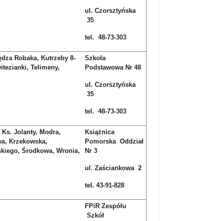
ul. Czorsztyńska
35
tel. 48-73-303
ędza Robaka, Kutrzeby 8-
Szkoła
itezianki, Telimeny,
Podstawowa Nr 48
ul. Czorsztyńska
35
tel. 48-73-303
Ks. Jolanty, Modra,
Książnica
wa, Krzekowska,
Pomorska Oddział
skiego, Środkowa, Wronia,
Nr 3
ul. Zaściankowa 2
tel. 43-91-828
FPiR Zespółu
Szkół