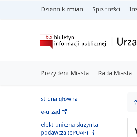
przejdź do głównego menu
przejdź do treśc
Dziennik zmian
Spis treści
In
Prezydent Miasta
Rada Miasta
strona główna
e-urząd
elektroniczna skrzynka
podawcza (ePUAP)