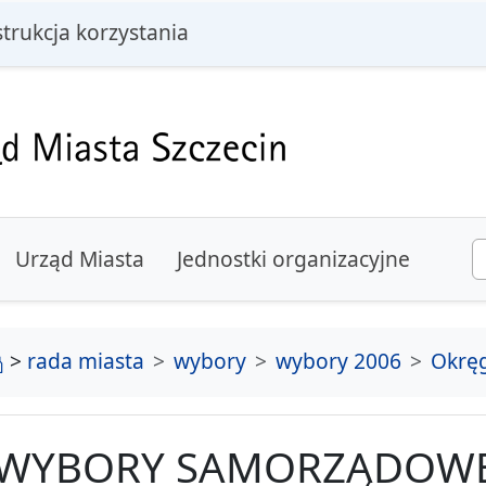
i
strukcja korzystania
Urząd Miasta
Jednostki organizacyjne
strona główna
>
rada miasta
wybory
wybory 2006
Okręg
WYBORY SAMORZĄDOWE 