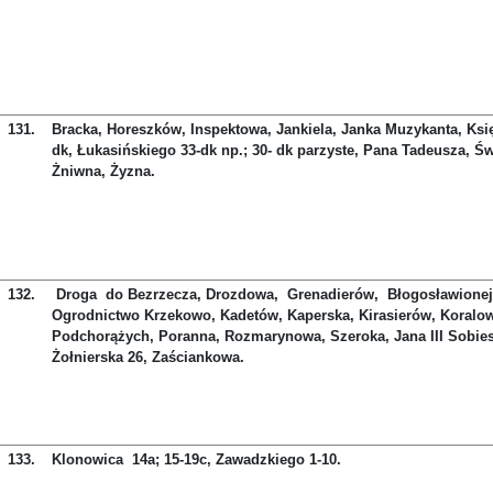
131.
Bracka, Horeszków, Inspektowa, Jankiela, Janka Muzykanta, Ksi
dk, Łukasińskiego 33-dk np.; 30- dk parzyste, Pana Tadeusza, Św
Żniwna, Żyzna.
132.
Droga do Bezrzecza, Drozdowa, Grenadierów, Błogosławionej 
Ogrodnictwo Krzekowo, Kadetów, Kaperska, Kirasierów, Koralo
Podchorążych, Poranna, Rozmarynowa, Szeroka, Jana III Sobie
Żołnierska 26, Zaściankowa.
133.
Klonowica 14a; 15-19c, Zawadzkiego 1-10.