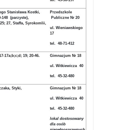
ego Stanisława Kostki,
Przedszkole
-148 (parzyste),
Publiczne Nr 20
5; 27, Staffa, Syrokomlii,
ul. Wieniawskiego
17
tel. 48-71-412
7-17a;b;c;d; 19; 20-46.
Gimnazjum Nr 18
ul. Witkiewicza 40
tel. 45-32-480
zaka, Styki,
Gimnazjum Nr 18
ul. Witkiewicza 40
tel. 45-32-480
lokal dostosowany
dla osób
niepełnosprawnych