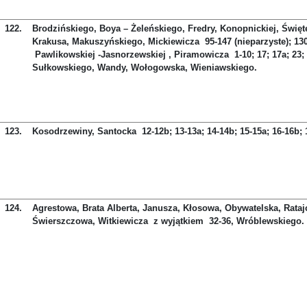
122.
Brodzińskiego, Boya – Żeleńskiego, Fredry, Konopnickiej, Święt
Krakusa, Makuszyńskiego, Mickiewicza 95-147 (nieparzyste); 130
Pawlikowskiej -Jasnorzewskiej , Piramowicza 1-10; 17; 17a; 23; 2
Sułkowskiego, Wandy, Wołogowska, Wieniawskiego.
123.
Kosodrzewiny, Santocka 12-12b; 13-13a; 14-14b; 15-15a; 16-16b; 1
124.
Agrestowa, Brata Alberta, Janusza, Kłosowa, Obywatelska, Ratajc
Świerszczowa, Witkiewicza z wyjątkiem 32-36, Wróblewskiego.