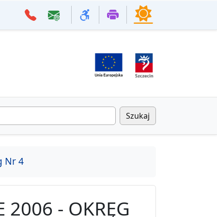
Szukaj
 Nr 4
2006 - OKRĘG