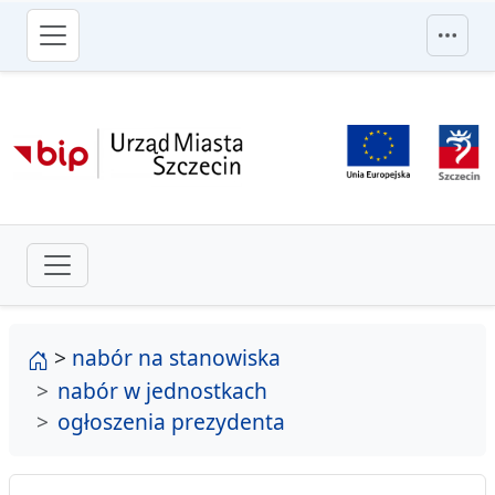
przejdź do głównego menu
strona główna
>
nabór na stanowiska
nabór w jednostkach
ogłoszenia prezydenta