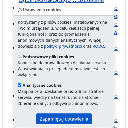
Ogłoszenie o konkursie na stanowisko
Ustawienia cookies
dyrektora Bursy Szkolnej Integracyjnej
Korzystamy z plików cookies, instalowanych na
Ogłoszenie o konkursie na stanowisko
Twoim urządzeniu, w celu realizacji pełnej
dyrektora Zespołu Szkół Szpitalnych w
funkcjonalności oraz do gromadzenia
Szczecinie
anonimowych danych analitycznych. Więcej
dowiesz się z
polityki prywatności
oraz
RODO
.
Ogłoszenie o konkursie na stanowisko
dyrektora Publicznego Przedszkola
Podstawowe pliki cookies
Konieczne do prawidłowego działania serwisu.
Specjalnego Nr 21 w Szczecinie
W ustawieniach przeglądarki możliwe jest ich
Ogłoszenie o konkursie na stanowisko
wyłączenie.
dyrektora III Liceum
Analityczne cookies
Ogólnokształcacego w Szczecinie
Mają na celu uzyskanie przez administratora
Ogłoszenie o konkursie na stanowisko
serwisu wiedzy na temat ruchu na stronie.
dyrektora I Liceum
Zbieranie danych odbywa się anonimowo.
Ogólnokształcącego w Szczecinie
Zapamiętaj ustawienia
Ogłoszenie o konkursie na stanowisko
dyrektora Przedszkola Publicznego Nr