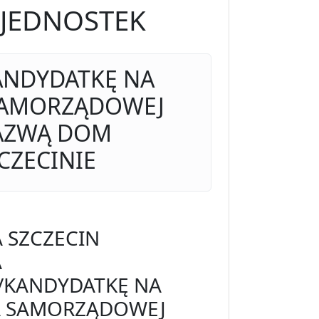
 JEDNOSTEK
ANDYDATKĘ NA
SAMORZĄDOWEJ
NAZWĄ DOM
CZECINIE
 SZCZECIN
A
/KANDYDATKĘ NA
A SAMORZĄDOWEJ