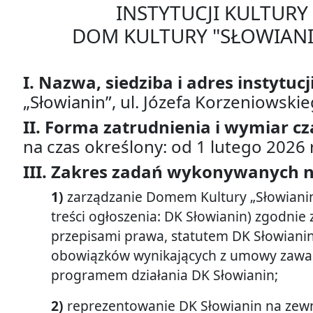
INSTYTUCJI KULTUR
DOM KULTURY "SŁOWIANI
I. Nazwa, siedziba i adres instytucj
„Słowianin”, ul. Józefa Korzeniowski
II. Forma zatrudnienia i wymiar c
na czas określony: od 1 lutego 2026 r
III. Zakres zadań wykonywanych 
1)
zarządzanie Domem Kultury „Słowianin
treści ogłoszenia: DK Słowianin) zgodni
przepisami prawa, statutem DK Słowiani
obowiązków wynikających z umowy zawart
programem działania DK Słowianin;
2)
reprezentowanie DK Słowianin na zewn