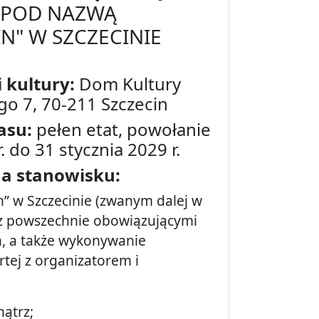
Y POD NAZWĄ
N" W SZCZECINIE
i kultury:
Dom Kultury
ego 7, 70-211 Szczecin
zasu:
pełen etat, powołanie
. do 31 stycznia 2029 r.
na stanowisku:
” w Szczecinie (zwanym dalej w
e z powszechnie obowiązującymi
n, a także wykonywanie
ej z organizatorem i
ątrz;