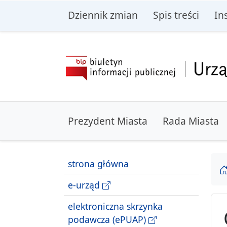
przejdź do głównego menu
przejdź do treśc
Dziennik zmian
Spis treści
In
Prezydent Miasta
Rada Miasta
strona główna
e-urząd
elektroniczna skrzynka
podawcza (ePUAP)