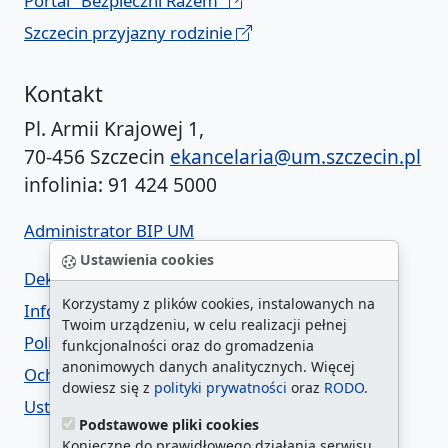
Portal "Bezpieczni Razem"
Szczecin przyjazny rodzinie
Kontakt
Pl. Armii Krajowej 1,
70-456 Szczecin
ekancelaria@um.szczecin.pl
infolinia: 91 424 5000
Administrator BIP UM
Ustawienia cookies
Deklaracja dostępności
Korzystamy z plików cookies, instalowanych na
Informacja o urzędzie w ETR
Twoim urządzeniu, w celu realizacji pełnej
Polityka prywatności
funkcjonalności oraz do gromadzenia
anonimowych danych analitycznych. Więcej
Ochrona danych osobowych
dowiesz się z
polityki prywatności
oraz
RODO
.
Ustawienia cookies
Podstawowe pliki cookies
Konieczne do prawidłowego działania serwisu.