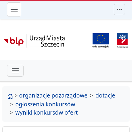
przejdź do głównego menu
strona główna
>
organizacje pozarządowe
dotacje
ogłoszenia konkursów
wyniki konkursów ofert