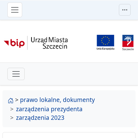
przejdź do głównego menu
strona główna
>
prawo lokalne, dokumenty
zarządzenia prezydenta
zarządzenia 2023