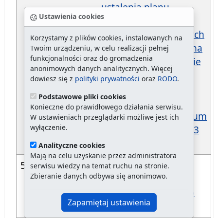
ustalenia planu
Ustawienia cookies
finansowego dla
środków pochodzących
Korzystamy z plików cookies, instalowanych na
z Funduszu Pomocy na
Twoim urządzeniu, w celu realizacji pełnej
funkcjonalności oraz do gromadzenia
rzecz pomocy Ukrainie
anonimowych danych analitycznych. Więcej
w szczególności dla
dowiesz się z
polityki prywatności
oraz
RODO
.
obywateli Ukrainy w
Podstawowe pliki cookies
związku z konfliktem
Konieczne do prawidłowego działania serwisu.
zbrojnym na terytorium
W ustawieniach przeglądarki możliwe jest ich
wyłączenie.
tego państwa na 2023
rok
Analityczne cookies
Mają na celu uzyskanie przez administratora
571/23
w sprawie składu
serwisu wiedzy na temat ruchu na stronie.
Zbieranie danych odbywa się anonimowo.
osobowego Rady
Sportu Gminy Miasto
Zapamiętaj ustawienia
Szczecin