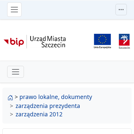
przejdź do głównego menu
strona główna
>
prawo lokalne, dokumenty
zarządzenia prezydenta
zarządzenia 2012