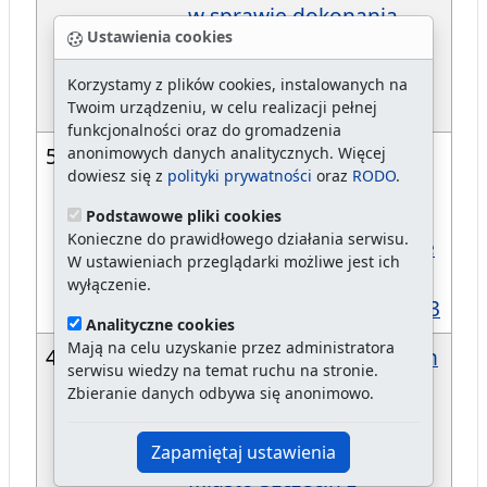
w sprawie dokonania
Ustawienia cookies
przesunięć środków
finansowych
Korzystamy z plików cookies, instalowanych na
Państwowego Funduszu
Twoim urządzeniu, w celu realizacji pełnej
funkcjonalności oraz do gromadzenia
500/12
w sprawie ustalenia
anonimowych danych analitycznych. Więcej
dowiesz się z
polityki prywatności
oraz
RODO
.
kwoty stypendium
szkolnego dla uczniów
Podstawowe pliki cookies
Konieczne do prawidłowego działania serwisu.
zamieszkałych na terenie
W ustawieniach przeglądarki możliwe jest ich
Gminy Miasto szczecin w
wyłączenie.
roku szkolnym 2012/2013
Analityczne cookies
Mają na celu uzyskanie przez administratora
499/12
w sprawie szczegółowych
serwisu wiedzy na temat ruchu na stronie.
zasad współpracy
Zbieranie danych odbywa się anonimowo.
finansowej i
pozafinansowej Gminy
Zapamiętaj ustawienia
Miasto Szczecin z