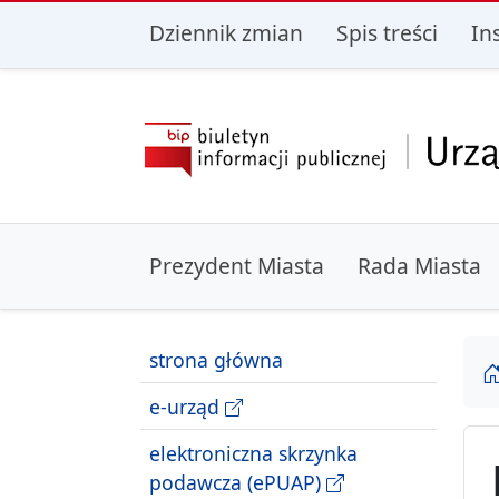
przejdź do głównego menu
przejdź do treśc
Dziennik zmian
Spis treści
In
Prezydent Miasta
Rada Miasta
strona główna
e-urząd
elektroniczna skrzynka
podawcza (ePUAP)