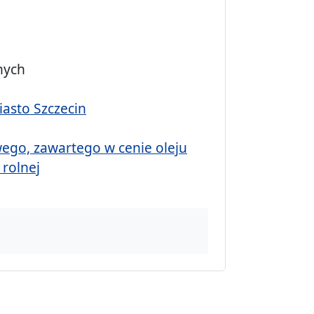
nych
asto Szczecin
ego, zawartego w cenie oleju
rolnej