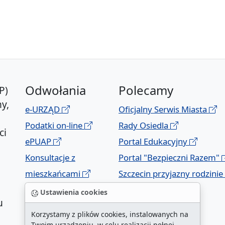
Odwołania
Polecamy
P)
y,
e-URZĄD
Oficjalny Serwis Miasta
Podatki on-line
Rady Osiedla
ci
ePUAP
Portal Edukacyjny
Konsultacje z
Portal "Bezpieczni Razem"
mieszkańcami
Szczecin przyjazny rodzinie
Geoportal
Ustawienia cookies
u
Korzystamy z plików cookies, instalowanych na
Twoim urządzeniu, w celu realizacji pełnej